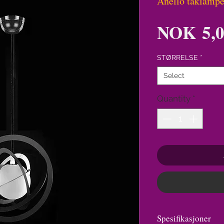
Anello taklamp
NOK 5,0
STØRRELSE
*
Select
Quantity
*
Spesifikasjoner