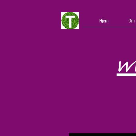
Hjem
Om 
w