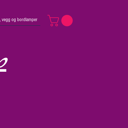
v, vegg og bordlamper
p