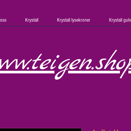
oss
Krystall
Krystall lysekroner
Krystall gul
ww.teigen.sho