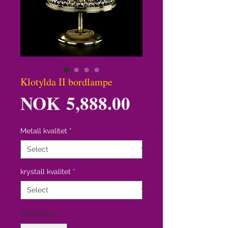
Klotylda II bordlampe
Price
NOK 5,888.00
Metall kvalitet
*
krystall kvalitet
*
Quantity
*