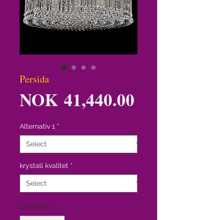
Persida
Price
NOK 41,440.00
Alternativ 1
*
krystall kvalitet
*
Quantity
*