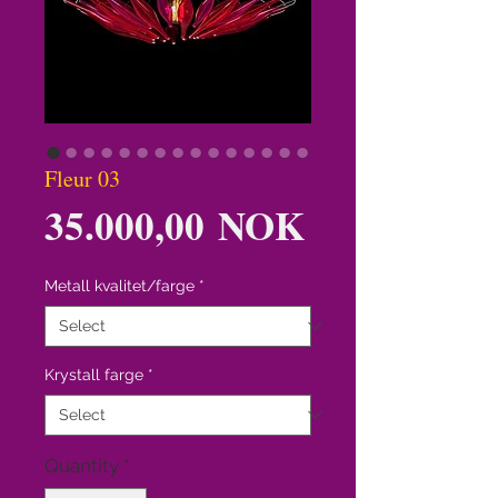
Fleur 03
Price
35.000,00 NOK
Metall kvalitet/farge
*
Krystall farge
*
Quantity
*