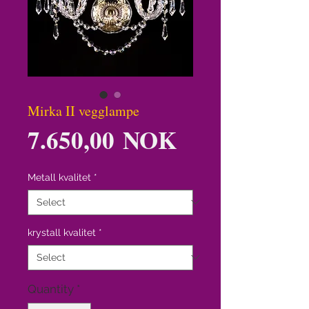
Mirka II vegglampe
Price
7.650,00 NOK
Metall kvalitet
*
krystall kvalitet
*
Quantity
*