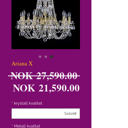
Ariana X
ar
 NOK 27,590.00 
ce
ale
NOK 21,590.00
ice
*
krystall kvalitet
*
Metall kvalitat