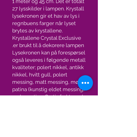
1 meter og 45 cm. Det er totalt
27 lysskilder i lampen. Krystall
lysekronen gir et hav av lys i
regnbuens farger når lyset
brytes av krystallene.
Krystallene Crystal Exclusive
er brukt til å dekorere lampen.
Lysekronen kan på forespørsel
også leveres i følgende metall
kvaliteter; polert nikkel, antikk
nikkel, hvitt gull, polert
messing, matt messing, mørk
patina (kunstig eldet messing)
og lys patina. Gratis frakt med
TNT/FedEx.
Spesifikasjoner