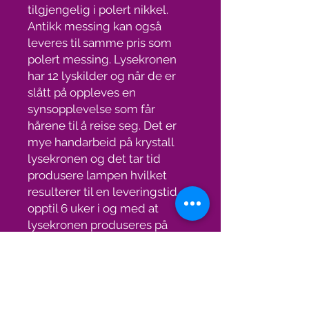
tilgjengelig i polert nikkel.
Antikk messing kan også
leveres til samme pris som
polert messing. Lysekronen
har 12 lyskilder og når de er
slått på oppleves en
synsopplevelse som får
hårene til å reise seg. Det er
mye handarbeid på krystall
lysekronen og det tar tid
produsere lampen hvilket
resulterer til en leveringstid
opptil 6 uker i og med at
lysekronen produseres på
bestilling. Gratis frakt med
TNT/FedEx.
Spesifikasjoner