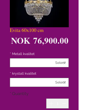
Evita 60x100 cm
ice
NOK 76,900.00
*
Metall kvalitet
*
krystall kvalitet
*
Quantity