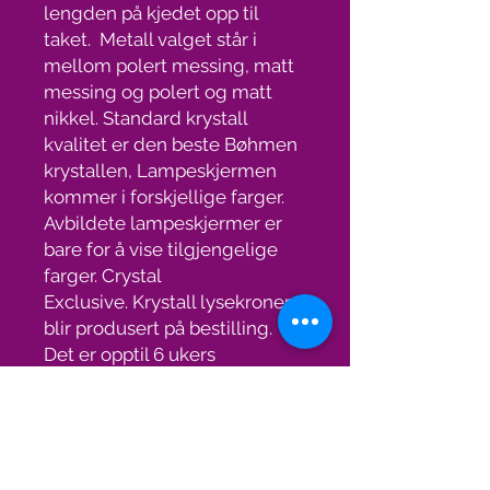
lengden på kjedet opp til
taket. Metall valget står i
mellom polert messing, matt
messing og polert og matt
nikkel. Standard krystall
kvalitet er den beste Bøhmen
krystallen, Lampeskjermen
kommer i forskjellige farger.
Avbildete lampeskjermer er
bare for å vise tilgjengelige
farger. Crystal
Exclusive. Krystall lysekronen
blir produsert på bestilling.
Det er opptil 6 ukers
leveringstid. Gratis frakt med
TNT/FedEx.
Spesifikasjoner