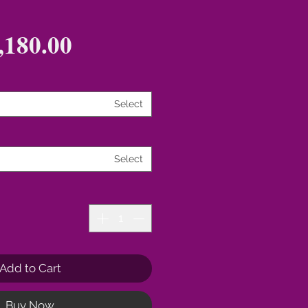
180.00
Select
Select
Add to Cart
Buy Now