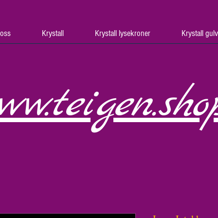
oss
Krystall
Krystall lysekroner
Krystall gul
ww.teigen.sho