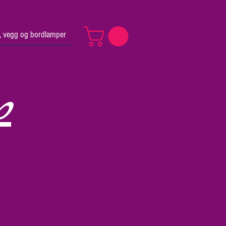
v, vegg og bordlamper
p