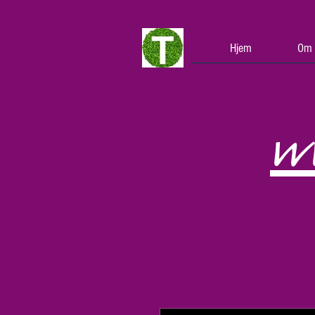
Hjem
Om 
w