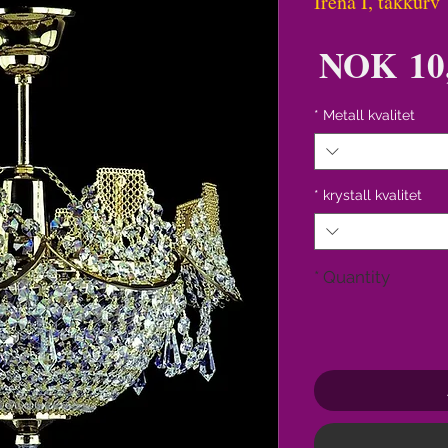
Irena I, takkurv
Price
NOK 10,
*
Metall kvalitet
*
krystall kvalitet
*
Quantity