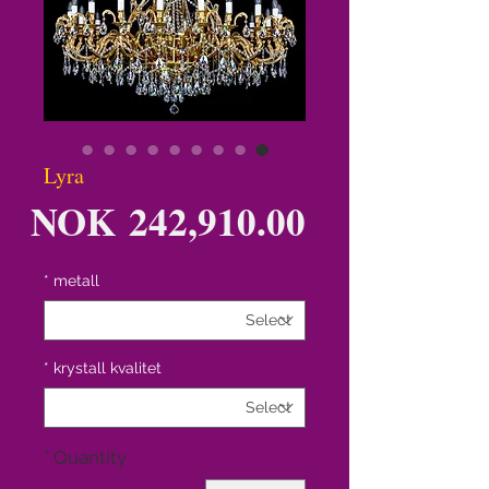
Lyra
ce
NOK 242,910.00
*
metall
*
krystall kvalitet
*
Quantity