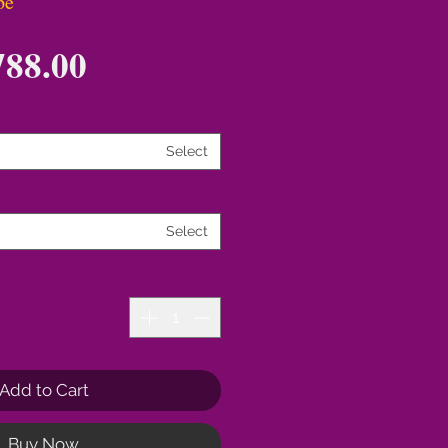
pe
88.00
Select
Select
Add to Cart
Buy Now