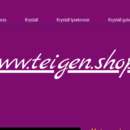
oss
Krystall
Krystall lysekroner
Krystall gul
ww.teigen.sho