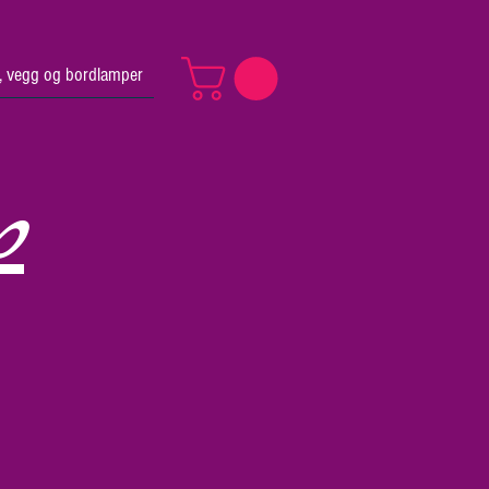
v, vegg og bordlamper
p