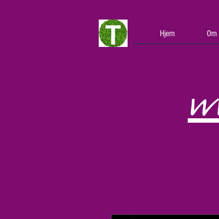
Hjem
Om 
w