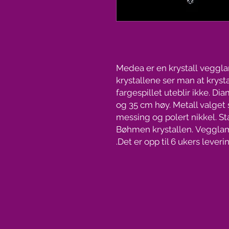
Medea er en krystall vegglam
krystallene ser man at krysta
fargespillet uteblir ikke. 
og 35 cm høy. Metall valget 
messing og polert nikkel. St
Bøhmen krystallen. Vegglamp
Det er opp til 6 ukers lever