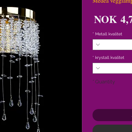
Medea vegglam
Price
NOK 4,7
*
Metall kvalitet
*
krystall kvalitet
*
Quantity