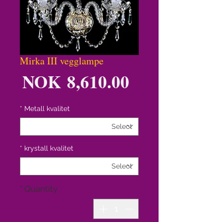
Mirka III vegglampe
ice
NOK 8,610.00
*
Metall kvalitet
*
krystall kvalitet
*
Quantity