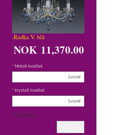
Radka V. blå.
ice
NOK 11,370.00
*
Metall kvalitet
*
krystall kvalitet
*
Quantity