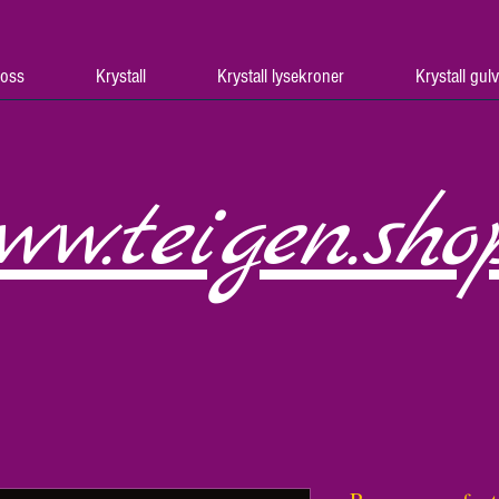
oss
Krystall
Krystall lysekroner
Krystall gul
ww.teigen.sho