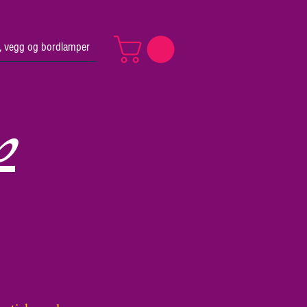
v, vegg og bordlamper
p