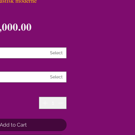
astisk moderne
000.00
Select
Select
Add to Cart