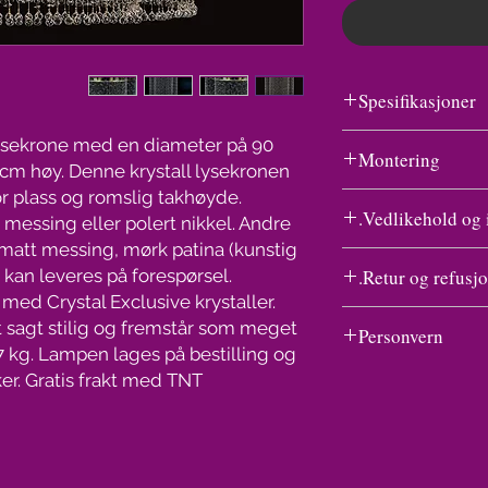
Spesifikasjoner
lysekrone med en diameter på 90
Montering
cm høy. Denne krystall lysekronen
r plass og romslig takhøyde.
CE godkjent
Se undersiden til Kry
Vedlikehold og i
messing eller polert nikkel. Andre
lysekronen Ariana i 
krystaller er det vi ha
 matt messing, mørk patina (kunstig
Vask av en lampe med
Leveres uten
monteringen kun en v
 kan leveres på forespørsel.
Retur og refusjo
å gnikke og gnu på hv
lyspærer
monterings tegninger
med Crystal Exclusive krystaller.
prayflaske som kjøpes
Angrefristen er i ut
 sagt stilig og fremstår som meget
150 kr.
Personvern
Gratis frakt
forbrukeren får varen
7 kg. Lampen lages på bestilling og
Dekk til det elektrisk
med FedEx
næringsdrivende ikke
Personvern handler om 
inn og spray. Legg n
er. Gratis frakt med TNT.
om at det foreligger a
fred, et grunnleggende
absorberer vannet so
bruk av angrerett (an
at den enkelte skal ha
tørke. Ferdig.
måneder etter utløpet
personopplysninger. V
Lyspærer medfølger 
Det samme gjelder hv
kjøpers opplysninger 
transport.
vilkårene, tidsfriste