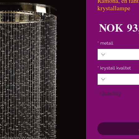
Ramona, en fant
krystallampe
Price
NOK 93,
*
metall
*
krystall kvalitet
*
Quantity