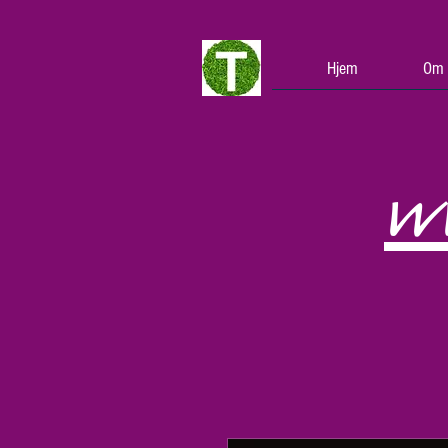
Hjem
Om 
w