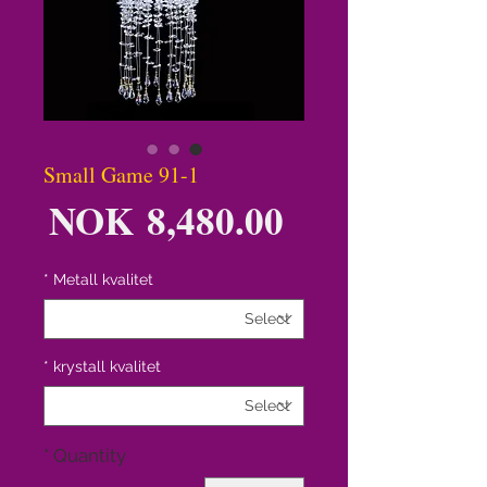
Small Game 91-1
ice
NOK 8,480.00
*
Metall kvalitet
*
krystall kvalitet
*
Quantity