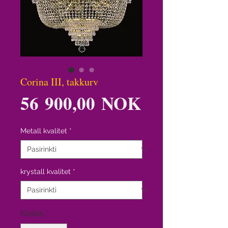
Corina III, takkurv
Price
56 900,00 NOK
Metall kvalitet
*
krystall kvalitet
*
Kiekis
*