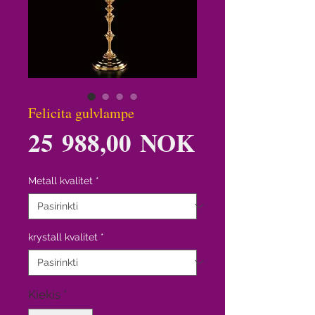
Felicita gulvlampe
Price
25 988,00 NOK
Metall kvalitet
*
krystall kvalitet
*
Kiekis
*