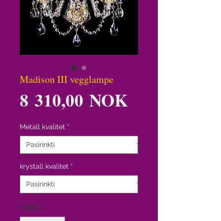
Madison III vegglampe
Price
8 310,00 NOK
Metall kvalitet
*
krystall kvalitet
*
Kiekis
*