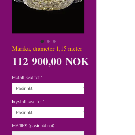
Marika, diameter 1,15 meter
Price
112 900,00 NOK
Metall kvalitet
*
krystall kvalitet
*
MARIKS (pasirinktinai)