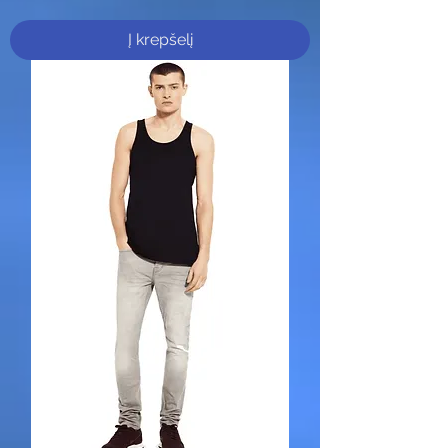
Į krepšelį