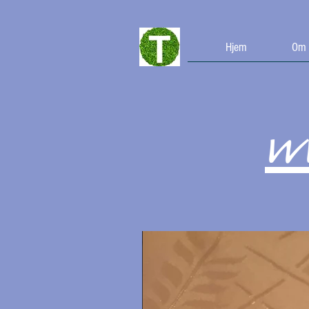
Hjem
Om 
w