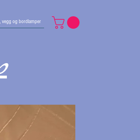
v, vegg og bordlamper
p