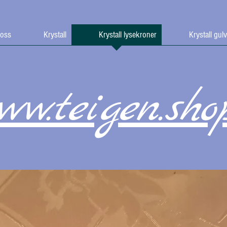
oss
Krystall
Krystall lysekroner
Krystall gul
ww.teigen.sho