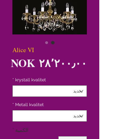
Alice VI
الس
*
krystall kvalitet
*
Metall kvalitet
الكمية
*