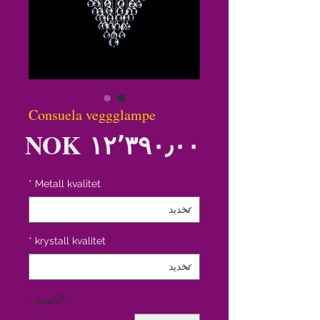
Consuela veggglampe
الس
*
Metall kvalitet
*
krystall kvalitet
الكمية
*