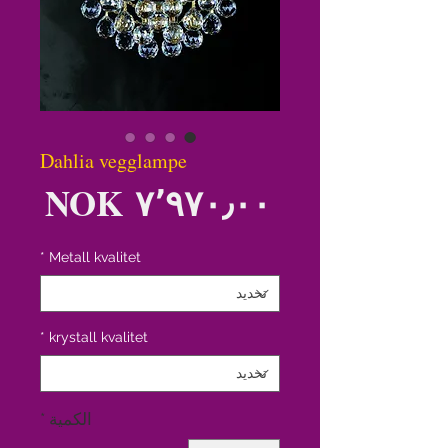
Dahlia vegglampe
الس
*
Metall kvalitet
*
krystall kvalitet
الكمية
*