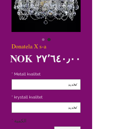
Donatela X s-a
الس
*
Metall kvalitet
*
krystall kvalitet
الكمية
*