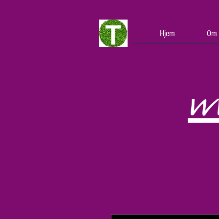
Hjem
Om 
w