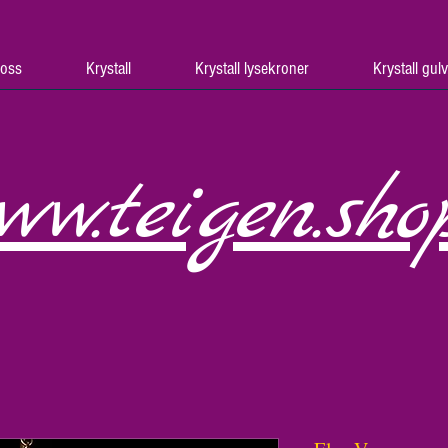
oss
Krystall
Krystall lysekroner
Krystall gul
ww.teigen.sho