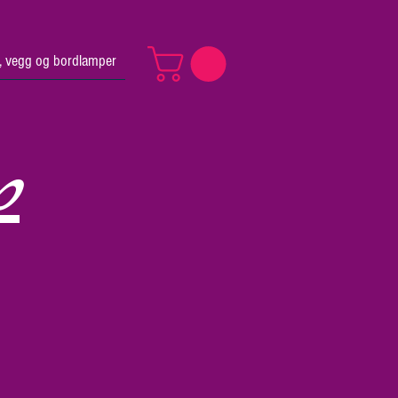
v, vegg og bordlamper
p