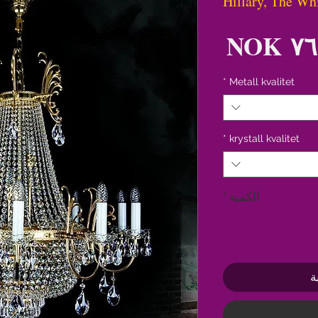
Hillary, The Wh
السعر
*
Metall kvalitet
*
krystall kvalitet
الكمية
*
ة