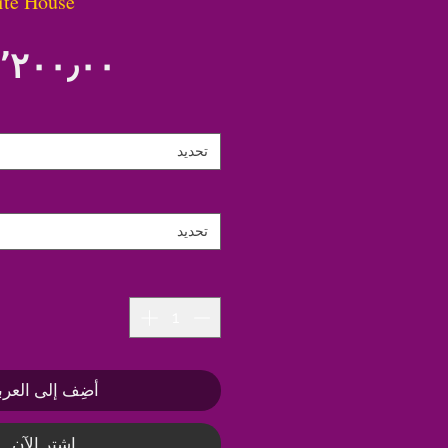
ite House
تحديد
تحديد
أضِف إلى العرب
اشترِ الآن