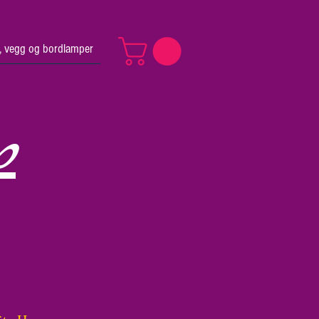
v, vegg og bordlamper
p