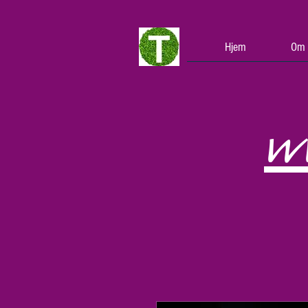
Hjem
Om 
w