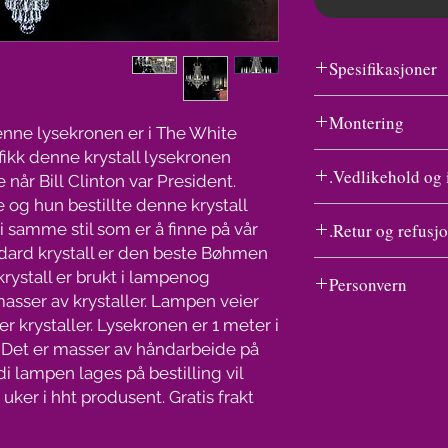
Spesifikasjoner
Montering
 Denne lysekronen er i The White
fikk denne krystall lysekronen
Se undersiden til Kry
CE godkjent
Vedlikehold og i
 når Bill Clinton var President.
lysekronen Ariana i 
krystaller er det vi ha
e og hun bestillte denne krystall
Vask av en lampe med
monteringen kun en v
 samme stil som er å finne på vår
Retur og refusjo
å gnikke og gnu på hv
monterings tegninger
dard krystall er den beste Bøhmen
prayflaske som kjøpes
Angrefristen er i ut
Gratis frakt
krystall er brukt i lampenog
150 kr.
Personvern
forbrukeren får varen
med FedEx
asser av krystaller. Lampen veier
Dekk til det elektrisk
næringsdrivende ikke
Personvern handler om 
inn og spray. Legg n
er krystaller. Lysekronen er 1 meter i
om at det foreligger a
fred, et grunnleggende
absorberer vannet so
 Det er masser av håndarbeide på
bruk av angrerett (an
at den enkelte skal ha
tørke. Ferdig.
i lampen lages på bestilling vil
måneder etter utløpet
personopplysninger. V
Lyspærer medfølger 
uker i hht produsent. Gratis frakt
Det samme gjelder hv
kjøpers opplysninger 
transport.
vilkårene, tidsfriste
adresse til produsent 
Bransjen har gått bor
angreretten. Dersom f