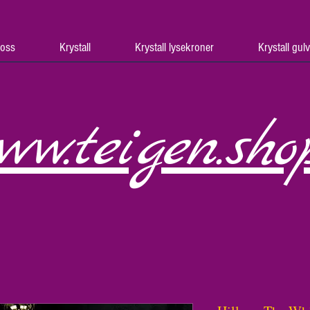
oss
Krystall
Krystall lysekroner
Krystall gul
ww.teigen.sho