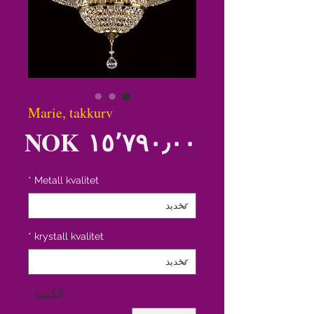
Marie, takkurv
الس
*
Metall kvalitet
*
krystall kvalitet
الكمية
*