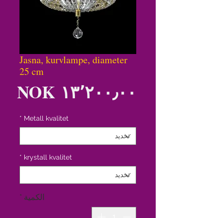
Jasna, kurvlampe, diameter
25 cm
الس
*
Metall kvalitet
*
krystall kvalitet
الكمية
*