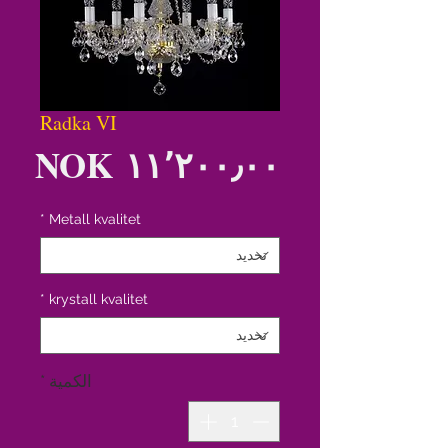
Radka VI
الس
*
Metall kvalitet
*
krystall kvalitet
الكمية
*