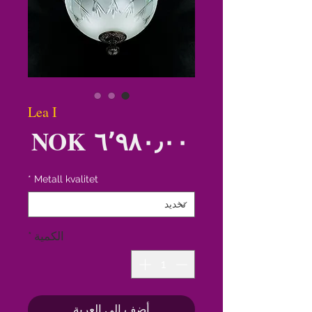
Lea I
الس
*
Metall kvalitet
الكمية
*
أضِف إلى العربة