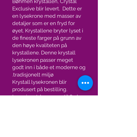
Bøhmen krystallen, Crystal
Exclusive blir levert. Dette er
en lysekrone med masser av
detaljer som er en fryd for
øyet. Krystallene bryter lyset i
de fineste farger på grunn av
den høye kvaliteten på
krystallene. Denne krystall
lysekronen passer meget
godt inn i både et moderne og
tradisjonelt miljø.
Krystall lysekronen blir
produsert på bestilling.
Leveringstden er opptil 6 uker.
Gratis frakt med TNT.
Spesifikasjoner