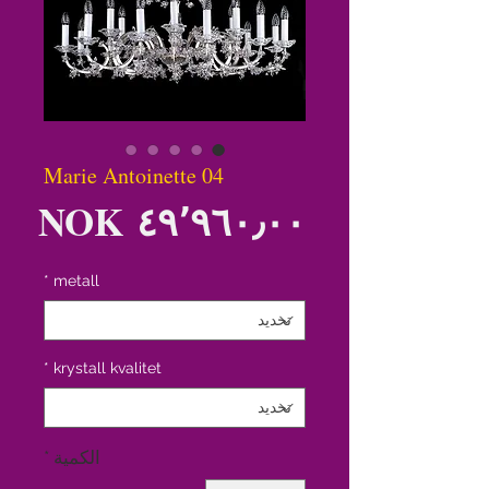
Marie Antoinette 04
الس
*
metall
*
krystall kvalitet
الكمية
*