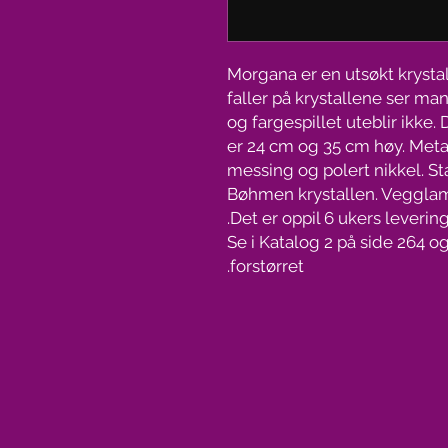
Morgana er en utsøkt krysta
faller på krystallene ser man
og fargespillet uteblir ikk
er 24 cm og 35 cm høy. Metal
messing og polert nikkel. St
Bøhmen krystallen. Vegglamp
Det er oppil 6 ukers levering
Se i Katalog 2 på side 264 o
forstørret.