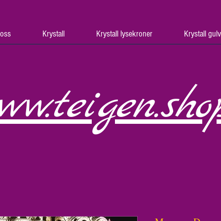
oss
Krystall
Krystall lysekroner
Krystall gul
ww.teigen.sho