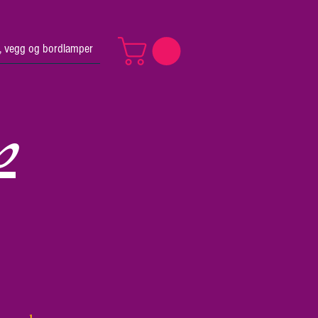
v, vegg og bordlamper
p