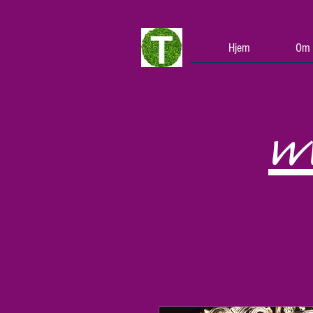
Hjem
Om 
w