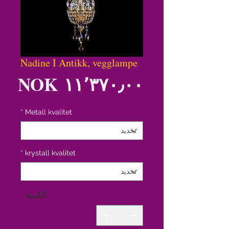
Nadine I Antikk, vegglampe
الس
*
Metall kvalitet
*
krystall kvalitet
الكمية
*