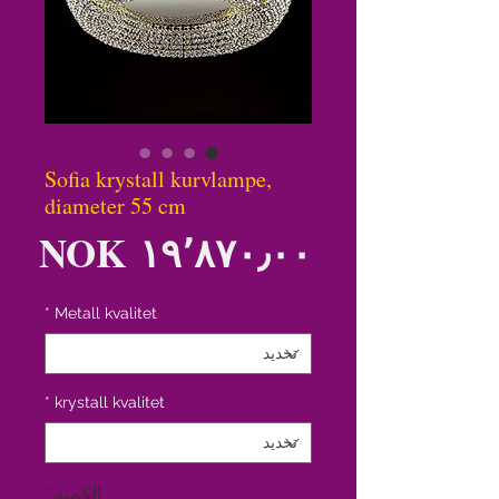
Sofia krystall kurvlampe,
diameter 55 cm
الس
*
Metall kvalitet
*
krystall kvalitet
الكمية
*