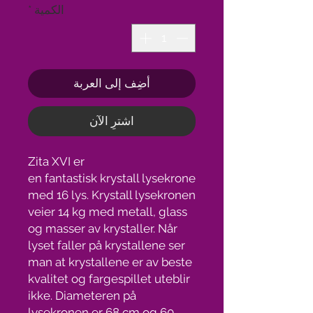
الكمية
*
أضِف إلى العربة
اشترِ الآن
Zita XVI er
en fantastisk krystall lysekrone
med 16 lys. Krystall lysekronen
veier 14 kg med metall, glass
og masser av krystaller. Når
lyset faller på krystallene ser
man at krystallene er av beste
kvalitet og fargespillet uteblir
ikke. Diameteren på
lysekronen er 68 cm og 60