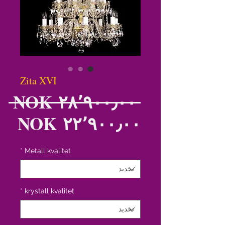
Zita XVI
س
 ‏٢٨٬٩٠٠٫٠٠ NOK 
سع
ع
الب
*
Metall kvalitet
*
krystall kvalitet