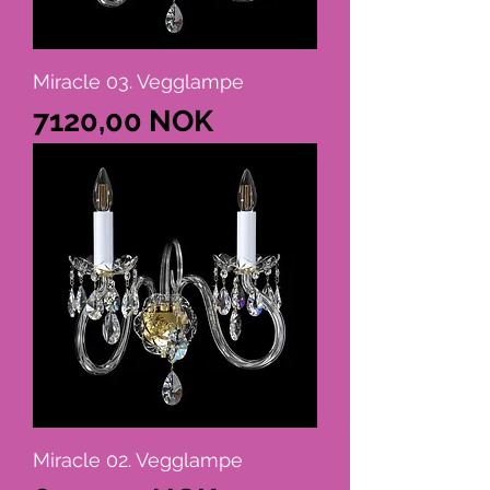
Miracle 03. Vegglampe
Cena
7120,00 NOK
Miracle 02. Vegglampe