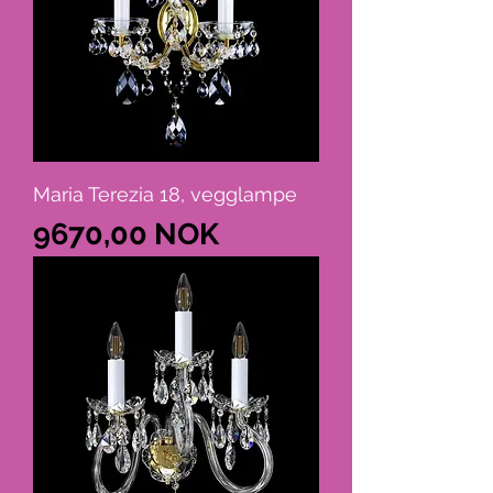
Maria Terezia 18, vegglampe
Cena
9670,00 NOK