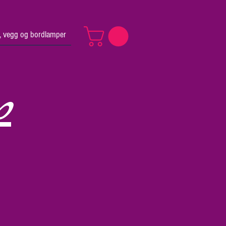
v, vegg og bordlamper
p