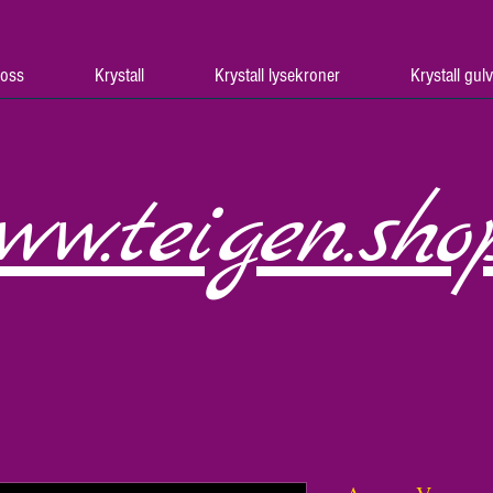
oss
Krystall
Krystall lysekroner
Krystall gul
ww.teigen.sho