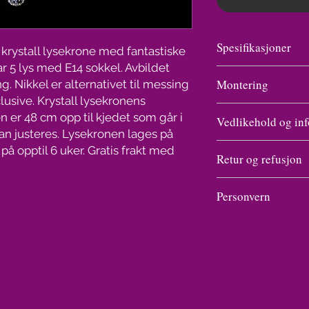
Spesifikasjoner
 krystall lysekrone med fantastiske
r 5 lys med E14 sokkel. Avbildet
Vekt
Montering
. Nikkel er alternativet til messing
lusive. Krystall lysekronens
Se undersiden til Kry
Antall lys/
 er 48 cm opp til kjedet som går i
Vedlikehold og inf
lysekronen Ariana i 
lysstyrke
kan justeres. Lysekronen lages på
krystaller er det vi ha
Vask av en krystall l
 på opptil 6 uker. Gratis frakt med
Bredde og
monteringen kun en v
Retur og refusjon
gnikke og gnu på hver
høyde
monterings tegninger
prayflaske som kjøpes
Angrefristen er i ut
150 kr.
Personvern
Pakkens
forbrukeren får varen
Dekk til det elektrisk
størrelse
næringsdrivende ikke
Personvern handler om 
inn og spray. Legg n
om at det foreligger a
fred, et grunnleggende
absorberer vannet so
bruk av angrerett (an
at den enkelte skal ha
tørke. Ferdig.
måneder etter utløpet
personopplysninger. V
Lyspærer medfølger 
Det samme gjelder hv
kjøpers opplysninger 
transport.
vilkårene, tidsfriste
adresse til produsent 
Bransjen har gått bor
angreretten. Dersom f