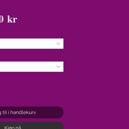
Pris
0 kr
 til i handlekurv
Kjøp nå