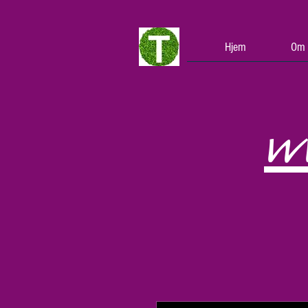
Hjem
Om 
w