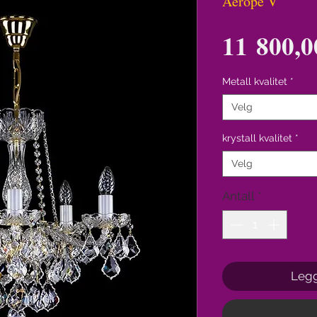
Aerope V
11 800,0
Metall kvalitet
*
Velg
krystall kvalitet
*
Velg
Antall
*
Legg