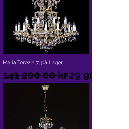
Maria Terezia 7, på Lager
Vanlig pris
Salgspris
141 200,00 kr
29 900,00 k