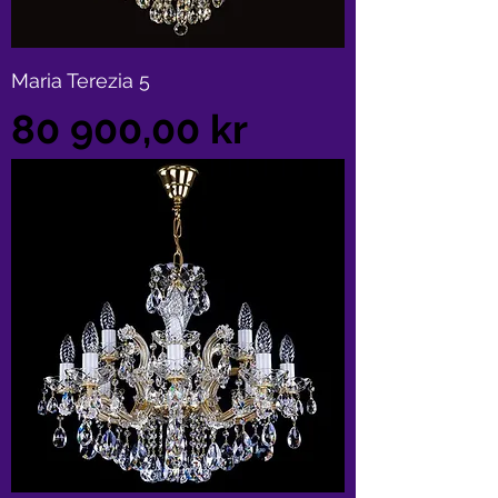
Maria Terezia 5
Pris
80 900,00 kr