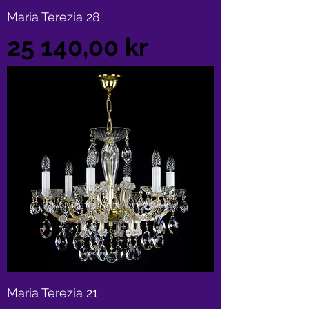
Maria Terezia 28
Pris
25 140,00 kr
Maria Terezia 21