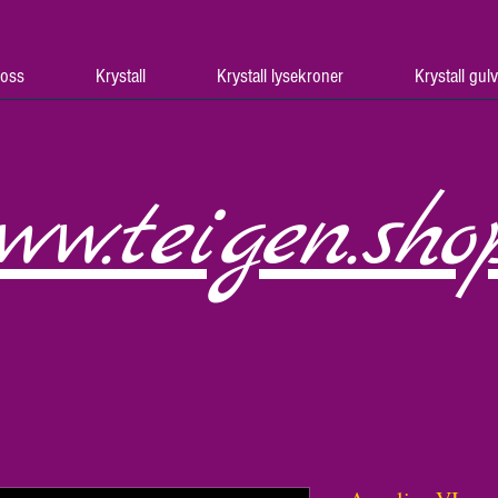
oss
Krystall
Krystall lysekroner
Krystall gul
ww.teigen.sho