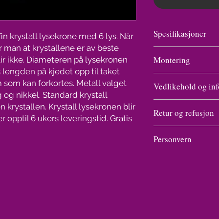
Spesifikasjoner
in krystall lysekrone med 6 lys. Når
er man at krystallene er av beste
Vekt
Montering
blir ikke. Diameteren på lysekronen
 lengden på kjedet opp til taket
Se undersiden til Kr
Antall lys/
som kan forkortes. Metall valget
Vedlikehold og inf
lysekronen Ariana i 
lysstyrke
 og nikkel. Standard krystall
krystaller er det vi ha
Vask av en krystall l
 krystallen. Krystall lysekronen blir
Bredde og
monteringen kun en v
Retur og refusjon
gnikke og gnu på hver
r opptil 6 ukers leveringstid. Gratis
høyde
monterings tegninger
prayflaske som kjøpes
Angrefristen er i ut
150 kr.
Personvern
Pakkens
forbrukeren får varen
Dekk til det elektrisk
størrelse
næringsdrivende ikke
Personvern handler om 
inn og spray. Legg n
om at det foreligger a
fred, et grunnleggende
absorberer vannet so
bruk av angrerett (an
at den enkelte skal ha
tørke. Ferdig.
måneder etter utløpet
personopplysninger. V
Lyspærer medfølger 
Det samme gjelder hv
kjøpers opplysninger 
transport.
vilkårene, tidsfriste
adresse til produsent 
Bransjen har gått bor
angreretten. Dersom f