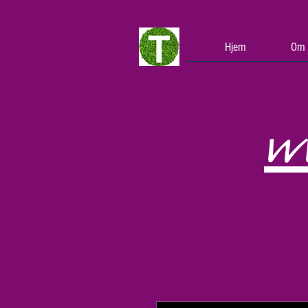
Hjem
Om 
w