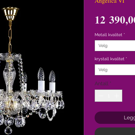
Angelica VI
12 390,0
Metall kvalitet
*
Velg
krystall kvalitet
*
Velg
Antall
*
Legg