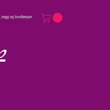
v, vegg og bordlamper
p