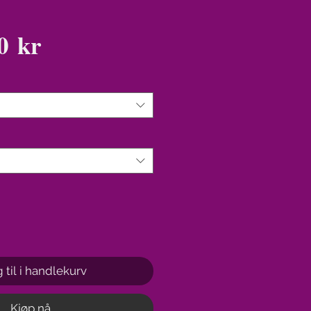
Pris
0 kr
 til i handlekurv
Kjøp nå