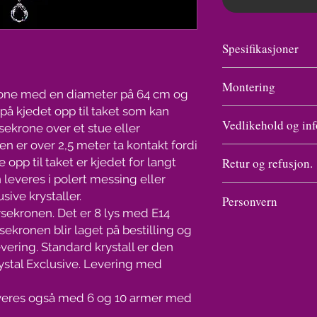
Spesifikasjoner
Vekt
Montering
ekrone med en diameter på 64 cm og
å kjedet opp til taket som kan
Se undersiden til Kry
Antall lys/
Vedlikehold og inf
sekrone over et stue eller
lysekronen Ariana i 
lysstyrke
krystaller er det vi ha
n er over 2,5 meter ta kontakt fordi
Vask av en lampe med
Bredde og
monteringen kun en v
e opp til taket er kjedet for langt
Retur og refusjon.
å gnikke og gnu på hv
høyde
monterings tegninger
 leveres i polert messing eller
prayflaske som kjøpes
Angrefristen er i ut
sive krystaller.
150 kr.
Personvern
Pakkens
forbrukeren får varen
sekronen. Det er 8 lys med E14
Dekk til det elektrisk
størrelse
næringsdrivende ikke
Personvern handler om 
inn og spray. Legg n
sekronen blir laget på bestilling og
om at det foreligger a
fred, et grunnleggende
absorberer vannet so
levering. Standard krystall er den
bruk av angrerett (an
at den enkelte skal ha
tørke. Ferdig.
stal Exclusive. Levering med
måneder etter utløpet
personopplysninger. V
Lyspærer medfølger 
Det samme gjelder hv
kjøpers opplysninger 
transport.
veres også med 6 og 10 armer med
vilkårene, tidsfriste
adresse til produsent 
Bransjen har gått bor
angreretten. Dersom f