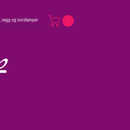
v, vegg og bordlamper
p