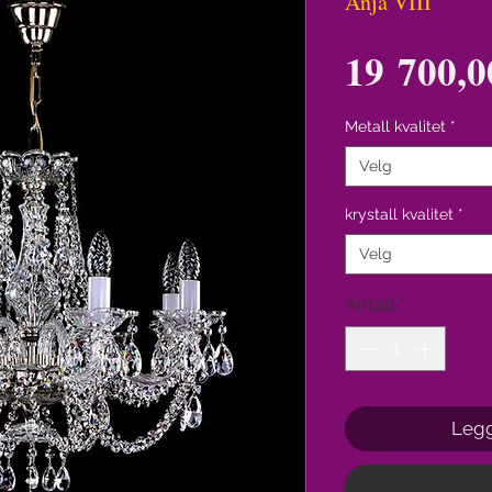
Anja VIII
19 700,0
Metall kvalitet
*
Velg
krystall kvalitet
*
Velg
Antall
*
Legg