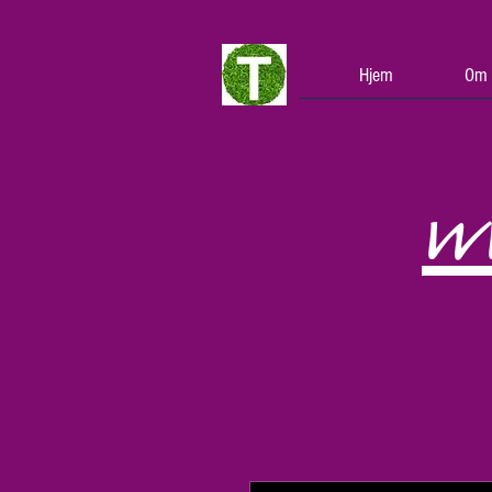
Hjem
Om 
w