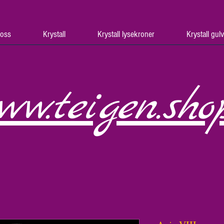
oss
Krystall
Krystall lysekroner
Krystall gul
ww.teigen.sho