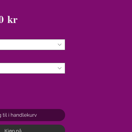
Pris
0 kr
 til i handlekurv
Kjøp nå