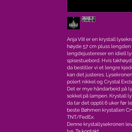
Anja VIII er en krystall lys
høyde 57 cm pluss lengden p
lengdejustereser en idiell ly
spisestuebord. Hvis takhøyde
da bestiller vi et lengre kjed
kan det justeres. Lysekronen
polert nikkel og Crystal Exclu
Det er mye håndarbeid på ly
sokkel på lampen. Krystall ly
da tar det opptil 6 uker før 
beste Bøhmen krystallen Cry
TNT/FedEx.
Denne krystallysekronen le
lys. Ta kontakt.