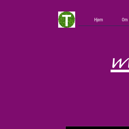
Hjem
Om 
w