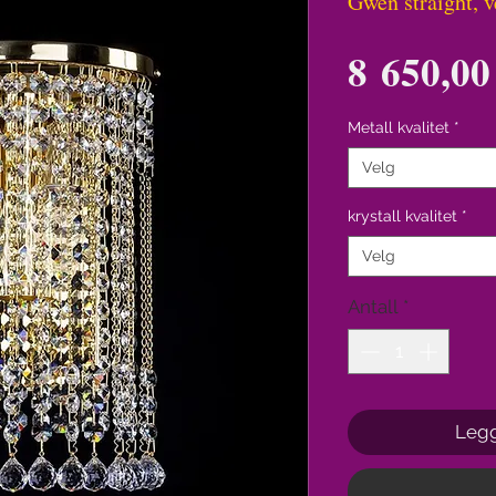
Gwen straight, 
8 650,00
Metall kvalitet
*
Velg
krystall kvalitet
*
Velg
Antall
*
Legg