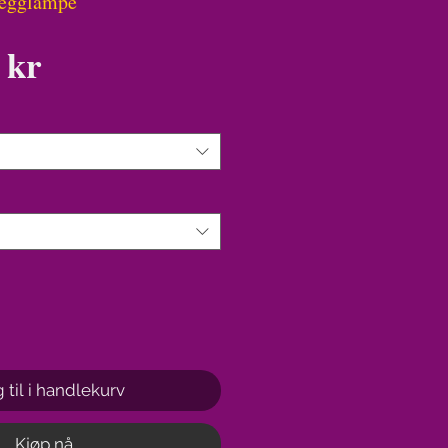
vegglampe
Pris
 kr
 til i handlekurv
Kjøp nå