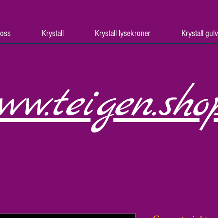
oss
Krystall
Krystall lysekroner
Krystall gul
ww.teigen.sho