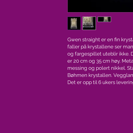
Gwen straight er en fin krys
faller på krystallene ser man
og fargespillet uteblir ikk
er 20 cm og 35 cm høy. Metal
messing og polert nikkel. St
Bøhmen krystallen. Vegglamp
Det er opp til 6 ukers lever