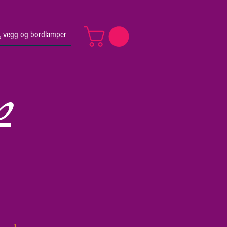
v, vegg og bordlamper
p