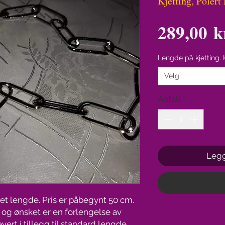
Kjetting, Polert
289,00 k
Lengde på kjetting. 
Velg
Antall
*
Legg
et lengde. Pris er påbegynt 50 cm.
t og ønsket er en forlengelse av
levert i tillegg til standard lengde