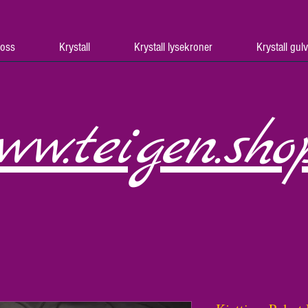
oss
Krystall
Krystall lysekroner
Krystall gul
ww.teigen.sho