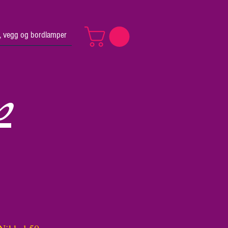
v, vegg og bordlamper
p