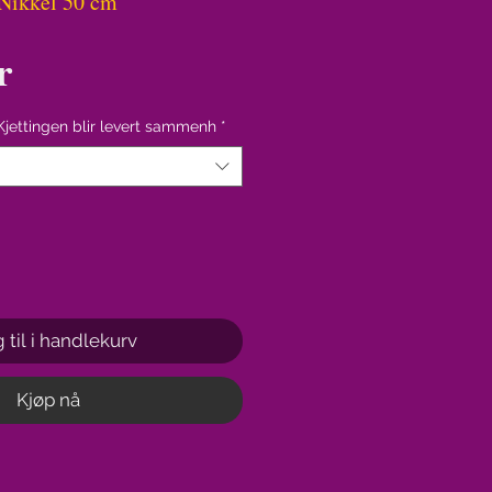
 Nikkel 50 cm
Pris
r
Kjettingen blir levert sammenh
*
 til i handlekurv
Kjøp nå