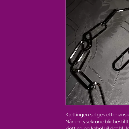
Kjettingen selges etter ønsk
Når en lysekrone blir bestill
kjetting og kabel vil det bli 