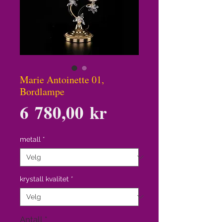
Marie Antoinette 01,
Bordlampe
Pris
6 780,00 kr
metall
*
krystall kvalitet
*
Antall
*