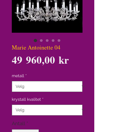
Marie Antoinette 04
Pris
49 960,00 kr
metall
*
krystall kvalitet
*
Antall
*