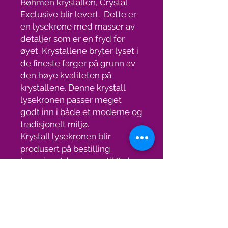
Bøhmen krystallen, Crystal
Exclusive blir levert. Dette er
en lysekrone med masser av
detaljer som er en fryd for
øyet. Krystallene bryter lyset i
de fineste farger på grunn av
den høye kvaliteten på
krystallene. Denne krystall
lysekronen passer meget
godt inn i både et moderne og
tradisjonelt miljø.
Krystall lysekronen blir
produsert på bestilling.
Leveringstden er opptil 6 uker.
Gratis frakt med TNT.
Spesifikasjoner