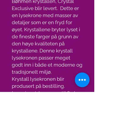
Bøhmen krystallen, Crystal
Exclusive blir levert. Dette er
en lysekrone med masser av
detaljer som er en fryd for
øyet. Krystallene bryter lyset i
de fineste farger på grunn av
den høye kvaliteten på
krystallene. Denne krystall
lysekronen passer meget
godt inn i både et moderne og
tradisjonelt miljø.
Krystall lysekronen blir
produsert på bestilling.
Leveringstden er opptil 6 uker.
Gratis frakt med TNT.
Spesifikasjoner