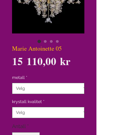
Marie Antoinette 05
Pris
15 110,00 kr
metall
*
krystall kvalitet
*
Antall
*