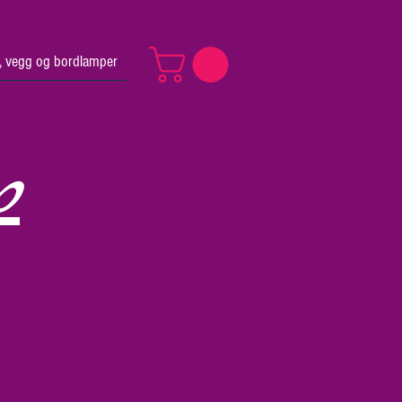
v, vegg og bordlamper
p