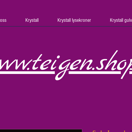
oss
Krystall
Krystall lysekroner
Krystall gul
ww.teigen.sho