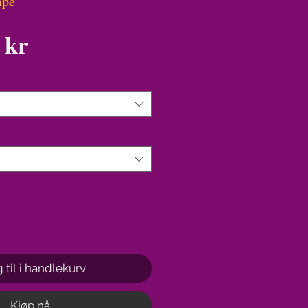
mpe
Pris
 kr
 til i handlekurv
Kjøp nå