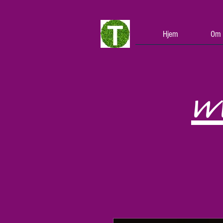
Hjem
Om 
w