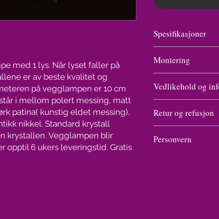
Spesifikasjoner
Vekt
Montering
pe med 1 lys. Når lyset faller på
llene er av beste kvalitet og
Antall
Monteringsanvisning
Vedlikehold og inf
Diameteren på vegglampen er 10 cm
lys/lysstyrke
ankommer.
står i mellom polert messing, matt
Vask av en lampe med
Bredde og
rk patina( kunstig eldet messing),
Retur og refusjon
å gnikke og gnu på hv
høyde
ntikk nikkel. Standard krystall
prayflaske som kjøpes
Angrefristen er i ut
n krystallen. Vegglampen blir
150 kr.
Personvern
Pakkens
forbrukeren får varen
r opptil 6 ukers leveringstid. Gratis
Dekk til det elektrisk
størrelse
næringsdrivende ikke
Personvern handler om 
inn og spray. Legg n
om at det foreligger a
fred, et grunnleggende
absorberer vannet so
bruk av angrerett (an
at den enkelte skal ha
tørke. Ferdig.
måneder etter utløpet
personopplysninger. V
Lyspærer medfølger 
Det samme gjelder hv
kjøpers opplysninger 
transport.
vilkårene, tidsfriste
personvernforordning
Bransjen har gått bor
angreretten. Dersom f