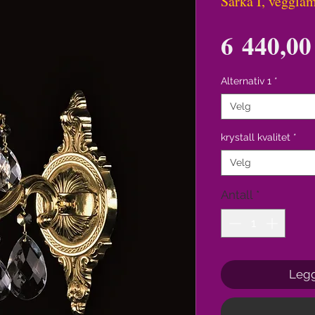
Sarka I, veggla
6 440,00
Alternativ 1
*
Velg
krystall kvalitet
*
Velg
Antall
*
Legg